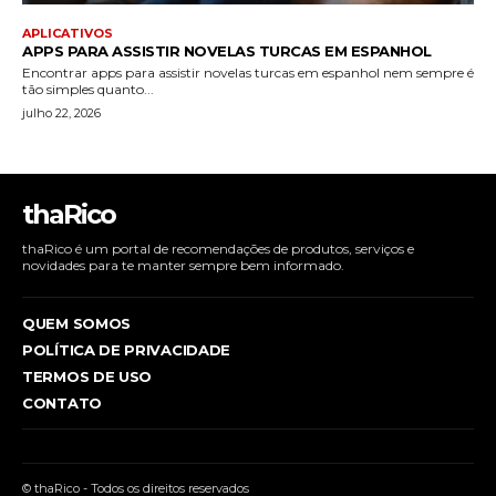
APLICATIVOS
APPS PARA ASSISTIR NOVELAS TURCAS EM ESPANHOL
Encontrar apps para assistir novelas turcas em espanhol nem sempre é
tão simples quanto...
julho 22, 2026
thaRico
thaRico é um portal de recomendações de produtos, serviços e
novidades para te manter sempre bem informado.
QUEM SOMOS
POLÍTICA DE PRIVACIDADE
TERMOS DE USO
CONTATO
© thaRico - Todos os direitos reservados