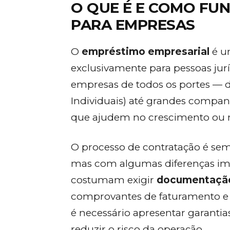
O QUE É E COMO FU
PARA EMPRESAS
O
empréstimo empresarial
é u
exclusivamente para pessoas juríd
empresas de todos os portes —
Individuais) até grandes companh
que ajudem no crescimento ou 
O processo de contratação é se
mas com algumas diferenças impo
costumam exigir
documentação
comprovantes de faturamento e h
é necessário apresentar garanti
reduzir o risco da operação.