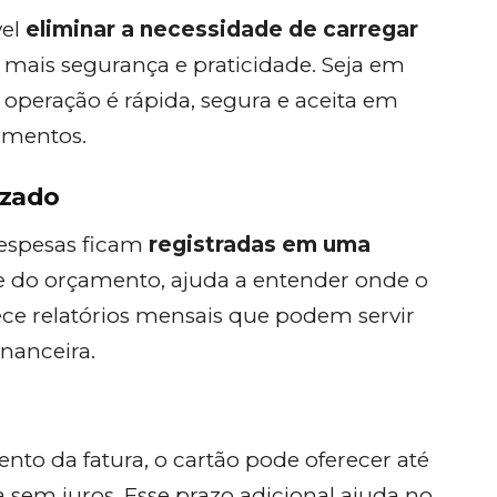
vel
eliminar a necessidade de carregar
z mais segurança e praticidade. Seja em
 operação é rápida, segura e aceita em
imentos.
izado
despesas ficam
registradas em uma
álise do orçamento, ajuda a entender onde o
ece relatórios mensais que podem servir
nanceira.
o da fatura, o cartão pode oferecer até
em juros. Esse prazo adicional ajuda no